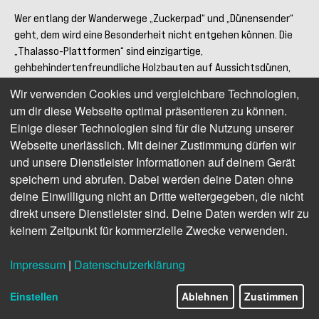
Wer entlang der Wanderwege „Zuckerpad“ und „Dünensender“
geht, dem wird eine Besonderheit nicht entgehen können. Die
„Thalasso-Plattformen“ sind einzigartige,
gehbehindertenfreundliche Holzbauten auf Aussichtsdünen,
die einen unvergesslichen Panoramablick über die Insel, das
Wir verwenden Cookies und vergleichbare Technologien,
Wattenmeer und die freie Nordsee gewähren: Ob zum Yoga bei
um dir diese Webseite optimal präsentieren zu können.
Sonnenaufgang, zum genüsslichen Picknick oder einfach nur
Einige dieser Technologien sind für die Nutzung unserer
zum Entschleunigen - hier ist man sich und der Natur ganz nah.
Webseite unerlässlich. Mit deiner Zustimmung dürfen wir
und unsere Dienstleister Informationen auf deinem Gerät
Die Plattform am „Dünensender“ verfügt über Cocons und
andere Sitzelemente, die vor Wind schützen und zum längeren
speichern und abrufen. Dabei werden deine Daten ohne
Ausblick einladen.
deine Einwilligung nicht an Dritte weitergegeben, die nicht
direkt unsere Dienstleister sind. Deine Daten werden wir zu
keinem Zeitpunkt für kommerzielle Zwecke verwenden.
Impressum
|
Datenschutzerklärung
Einstellen
Ablehnen
Zustimmen