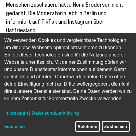
Menschen zuschauen, hätte Nona Brodersen nicht
gedacht. Die Moderatorin lebt in Berlin und
informiert auf TikTok und Instagram über
Ostfriesland.
Wir verwenden Cookies und vergleichbare Technologien,
Ostfriesland/Berlin -
Eiertrüllen, Teetied und Bogen machen –
um dir diese Webseite optimal präsentieren zu können.
die Liste der ostfriesischen Bräuche ist lang. Viele Familien in
Einige dieser Technologien sind für die Nutzung unserer
der Region pflegen diese Traditionen bereits seit Generationen,
Webseite unerlässlich. Mit deiner Zustimmung dürfen wir
doch woher kommen die eigentlich? Erklärungen für viele
und unsere Dienstleister Informationen auf deinem Gerät
ostfriesischen Gegebenheiten gibt es auf den Social-Media-
speichern und abrufen. Dabei werden deine Daten ohne
Kanälen von
Nona Brodersen
. Brodersen ist eine waschechte
deine Einwilligung nicht an Dritte weitergegeben, die nicht
Ostfriesin, lebt mittlerweile aber in Berlin.
Ostfriesland
direkt unsere Dienstleister sind. Deine Daten werden wir zu
bedeutet für die Hagerin vor allem eines: Familie und
keinem Zeitpunkt für kommerzielle Zwecke verwenden.
Zusammenhalt. Aber auch, dass man um 15 Uhr mit seiner
Teetied startet.
Impressum
|
Datenschutzerklärung
Ostfriesentee für Jedermann
Einstellen
Ablehnen
Zustimmen
„Ich dachte immer, das eigentlich jeder eine Teetied macht“,