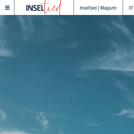
Inseltied | Magazin
01